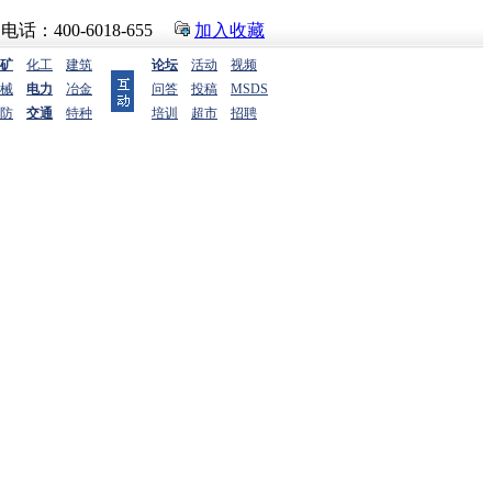
话：400-6018-655
加入收藏
矿
化工
建筑
论坛
活动
视频
械
电力
冶金
问答
投稿
MSDS
防
交通
特种
培训
超市
招聘