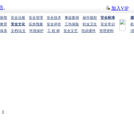
员
。
加入VIP
电
新闻
安全法规
安全管理
安全技术
事故案例
操作规程
安全标准
煤
教育
安全文化
应急预案
安全评价
工伤保险
职业卫生
安全常识
机
体系
文档
|
论文
环境保护
工 程 师
安全文艺
培训课件
管理资料
消
：
1